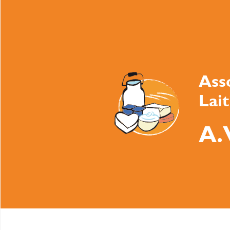
Ass
Lai
A.