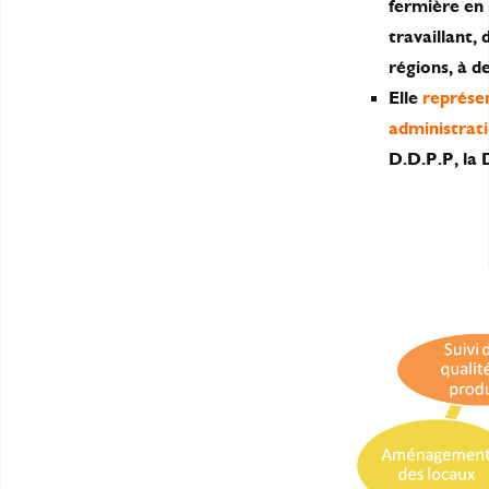
fermière en 
travaillant,
régions, à d
Elle
représen
administrat
D.D.P.P, la 