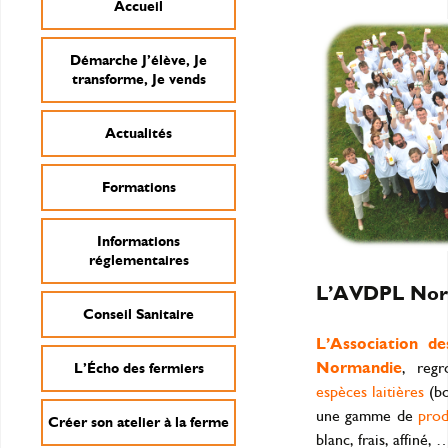
Accueil
Démarche J’élève, Je
transforme, Je vends
Actualités
Formations
Informations
réglementaires
L’AVDPL Norm
Conseil Sanitaire
L’Association d
Normandie
, regr
L’Écho des fermiers
espèces laitières
(bo
une gamme de
prod
Créer son atelier à la ferme
blanc, frais, affiné,